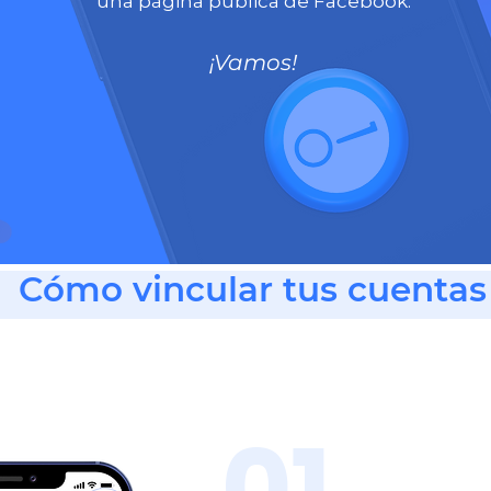
una página pública de Facebook.
¡
Vamos!
Cómo vincular tus cuentas
01