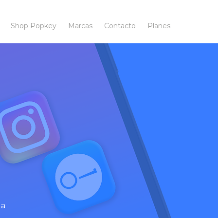
Shop Popkey
Marcas
Contacto
Planes
ook
,
 a